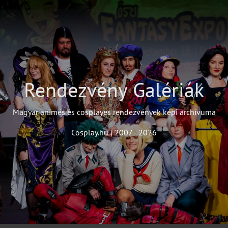
Rendezvény Galériák
Magyar animés és cosplayes rendezvények képi archívuma
Cosplay.hu | 2007 - 2026