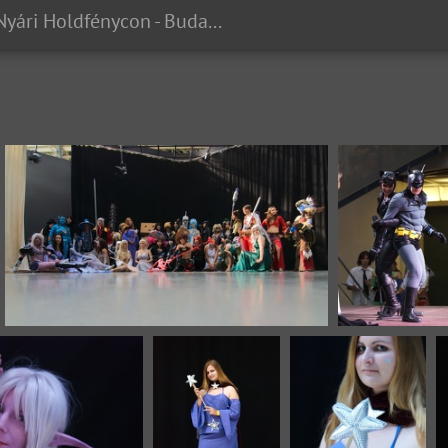
2011 Nyári Holdfénycon - Budai Benjámin